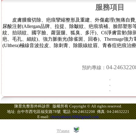
服務項目
皮膚腫瘤切除、疤痕攣縮整形及重建、外傷處理(無痛自費
尿酸注射(Allergan品牌、拉提、除皺紋、疤痕填補、臉部塑
紋、抬頭紋、國字臉、蘿菠腿、狐臭、多汗
)、C6淨膚雷射(除斑
疤、毛孔、細紋)、強力脈衝光(除雀斑、回春)、Thermage強
(Ulthera)極線音波拉皮、除刺青、除眼線紋眉、青春痘疤痕
04
2463220
預約專線：
-
.
.
.
陳昱先整形外科診所 版權所有 Copyright © All rights reserved.
地址: 台中市西屯區福安路78號 電話: 04-24632208 傳真: 04-24632221
E-mail:
chenyuhsien168@gmail.com