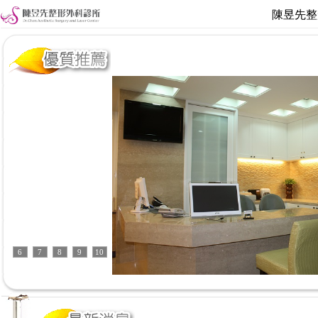
陳昱先整
5
6
7
8
9
10