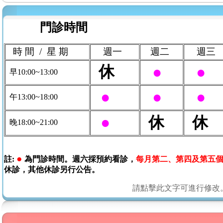
門診時間
時 間 / 星 期
週一
週二
週三
休
●
●
早10:00~13:00
●
●
●
午13:00~18:00
●
休
休
晚18:00~21:00
●
註:
為門診時間。
週六採預約看診，
每月第二、第四
及第五
休診，其他休診另行公告。
請點擊此文字可進行修改