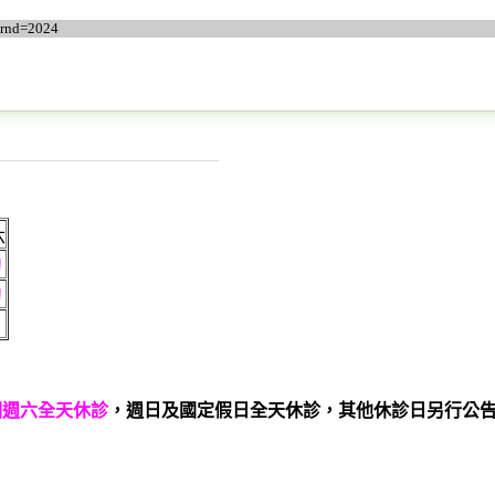
&rnd=2024
六
約
約
個週六全天休診
，週日及國定假日全天休診，其他休診日另行公