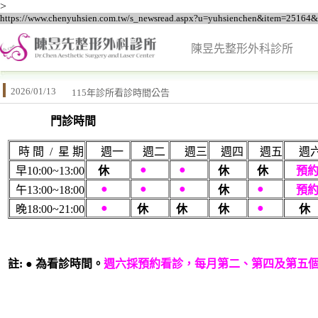
>
https://www.chenyuhsien.com.tw/s_newsread.aspx?u=yuhsienchen&item=25164
陳昱先整形外科診所
2026/01/13
115年診所看診時間公告
門診時間
時 間 / 星 期
週一
週二
週三
週四
週五
週
●
●
早10:00~13:00
休
休
休
預
●
●
●
●
午13:00~18:00
休
預
●
●
晚18:00~21:00
休
休
休
休
註:
●
為看診時間。
週六採預約看診，每月第二、第四及第五