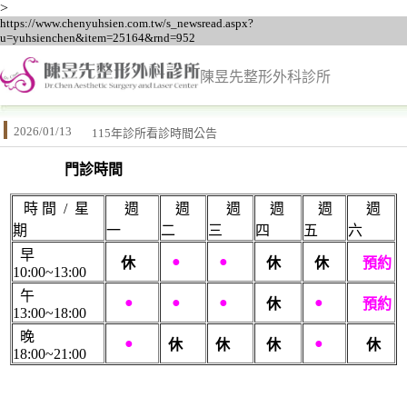
>
https://www.chenyuhsien.com.tw/s_newsread.aspx?
u=yuhsienchen&item=25164&rnd=952
陳昱先整形外科診所
2026/01/13
115年診所看診時間公告
門診時間
時 間 / 星
週
週
週
週
週
週
期
一
二
三
四
五
六
早
●
●
休
休
休
預約
10:00~13:00
午
●
●
●
●
休
預約
13:00~18:00
晚
●
●
休
休
休
休
18:00~21:00