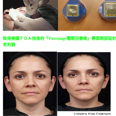
取得美國ＦＤＡ核准的『Thermage電眼回春術』專業眼部設
老利器